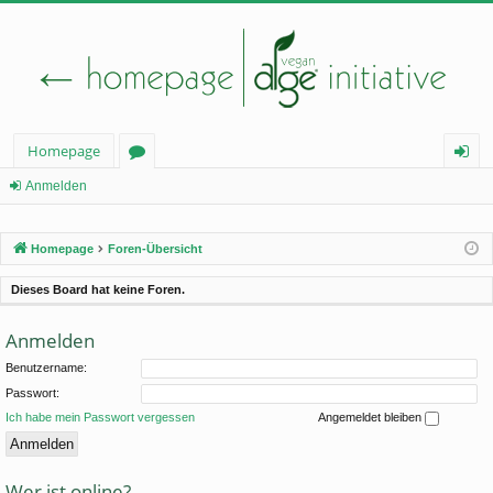
Homepage
or
n
Anmelden
en
m
Homepage
Foren-Übersicht
el
de
Dieses Board hat keine Foren.
n
Anmelden
Benutzername:
Passwort:
Ich habe mein Passwort vergessen
Angemeldet bleiben
Wer ist online?