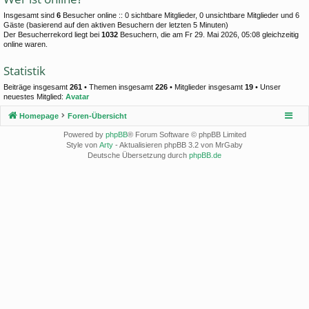
Insgesamt sind
6
Besucher online :: 0 sichtbare Mitglieder, 0 unsichtbare Mitglieder und 6
Gäste (basierend auf den aktiven Besuchern der letzten 5 Minuten)
Der Besucherrekord liegt bei
1032
Besuchern, die am Fr 29. Mai 2026, 05:08 gleichzeitig
online waren.
Statistik
Beiträge insgesamt
261
• Themen insgesamt
226
• Mitglieder insgesamt
19
• Unser
neuestes Mitglied:
Avatar
Homepage
Foren-Übersicht
Powered by
phpBB
® Forum Software © phpBB Limited
Style von
Arty
- Aktualisieren phpBB 3.2 von MrGaby
Deutsche Übersetzung durch
phpBB.de