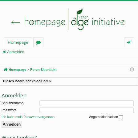
Homepage
or
n
Anmelden
en
m
Homepage
Foren-Übersicht
el
de
Dieses Board hat keine Foren.
n
Anmelden
Benutzername:
Passwort:
Ich habe mein Passwort vergessen
Angemeldet bleiben
Wer ist online?