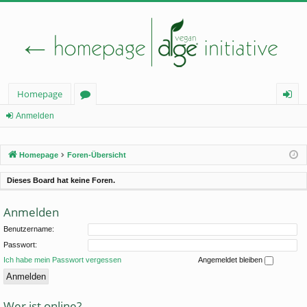
Homepage
or
n
Anmelden
en
m
Homepage
Foren-Übersicht
el
de
Dieses Board hat keine Foren.
n
Anmelden
Benutzername:
Passwort:
Ich habe mein Passwort vergessen
Angemeldet bleiben
Wer ist online?