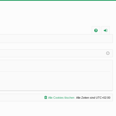
FA
n
Q
m
el
de
n
Alle Cookies löschen
Alle Zeiten sind
UTC+02:00