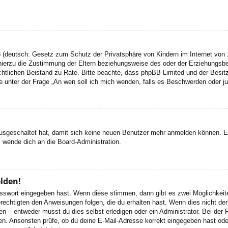
 (deutsch: Gesetz zum Schutz der Privatsphäre von Kindern im Internet von 1
ierzu die Zustimmung der Eltern beziehungsweise des oder der Erziehungsbere
n rechtlichen Beistand zu Rate. Bitte beachte, dass phpBB Limited und der Bes
 die unter der Frage „An wen soll ich mich wenden, falls es Beschwerden oder 
 ausgeschaltet hat, damit sich keine neuen Benutzer mehr anmelden können. 
, wende dich an die Board-Administration.
elden!
Passwort eingegeben hast. Wenn diese stimmen, dann gibt es zwei Möglichke
rechtigten den Anweisungen folgen, die du erhalten hast. Wenn dies nicht der 
– entweder musst du dies selbst erledigen oder ein Administrator. Bei der Regi
en. Ansonsten prüfe, ob du deine E-Mail-Adresse korrekt eingegeben hast oder