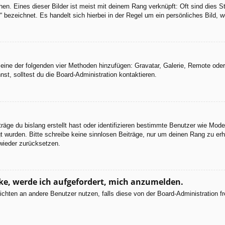
en. Eines dieser Bilder ist meist mit deinem Rang verknüpft: Oft sind dies S
 bezeichnet. Es handelt sich hierbei in der Regel um ein persönliches Bild, w
er eine der folgenden vier Methoden hinzufügen: Gravatar, Galerie, Remote od
, solltest du die Board-Administration kontaktieren.
räge du bislang erstellt hast oder identifizieren bestimmte Benutzer wie Mod
egt wurden. Bitte schreibe keine sinnlosen Beiträge, nur um deinen Rang zu e
wieder zurücksetzen.
cke, werde ich aufgefordert, mich anzumelden.
chrichten an andere Benutzer nutzen, falls diese von der Board-Administratio