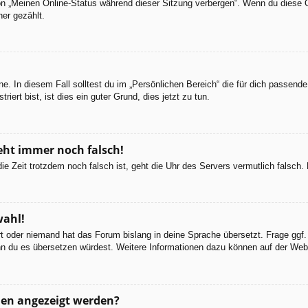
ion „Meinen Online-Status während dieser Sitzung verbergen“. Wenn du diese 
er gezählt.
e. In diesem Fall solltest du im „Persönlichen Bereich“ die für dich passende 
iert bist, ist dies ein guter Grund, dies jetzt zu tun.
geht immer noch falsch!
d die Zeit trotzdem noch falsch ist, geht die Uhr des Servers vermutlich falsc
wahl!
ert oder niemand hat das Forum bislang in deine Sprache übersetzt. Frage ggf.
 wenn du es übersetzen würdest. Weitere Informationen dazu können auf der We
men angezeigt werden?