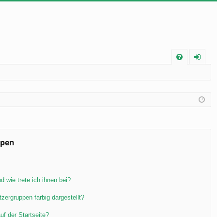
FA
n
Q
m
el
de
n
ppen
 wie trete ich ihnen bei?
ergruppen farbig dargestellt?
f der Startseite?